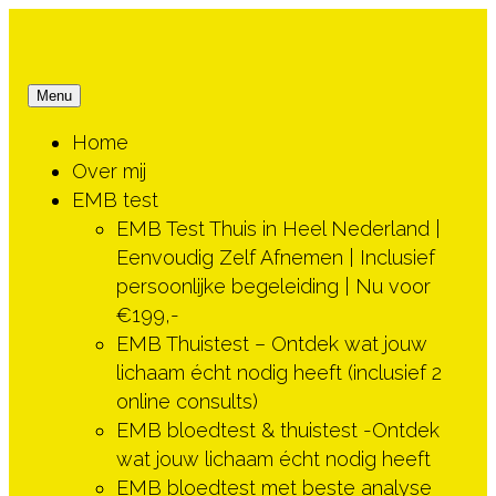
Ga
naar
de
Menu
inhoud
Home
Over mij
EMB test
EMB Test Thuis in Heel Nederland |
Eenvoudig Zelf Afnemen | Inclusief
persoonlijke begeleiding | Nu voor
€199,-
EMB Thuistest – Ontdek wat jouw
lichaam écht nodig heeft (inclusief 2
online consults)
EMB bloedtest & thuistest -Ontdek
wat jouw lichaam écht nodig heeft
EMB bloedtest met beste analyse