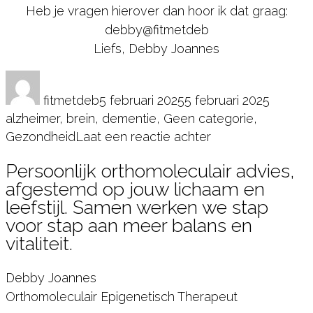
Heb je vragen hierover dan hoor ik dat graag:
debby@fitmetdeb
Liefs, Debby Joannes
Auteur
Geplaatst
Catego
op
fitmetdeb
5 februari 2025
5 februari 2025
alzheimer
,
brein
,
dementie
,
Geen categorie
,
op
Gezondheid
Laat een reactie achter
Je
Persoonlijk orthomoleculair advies,
brein
afgestemd op jouw lichaam en
op
leefstijl. Samen werken we stap
zijn
voor stap aan meer balans en
best,
vitaliteit.
hoe
jij
Debby Joannes
vandaag
Orthomoleculair Epigenetisch Therapeut
al