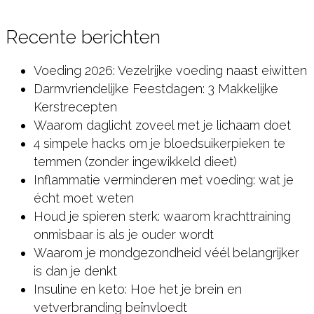
kunt
beginnen
Recente berichten
met
dementie
Voeding 2026: Vezelrijke voeding naast eiwitten
preventie
Darmvriendelijke Feestdagen: 3 Makkelijke
Kerstrecepten
Waarom daglicht zoveel met je lichaam doet
4 simpele hacks om je bloedsuikerpieken te
temmen (zonder ingewikkeld dieet)
Inflammatie verminderen met voeding: wat je
écht moet weten
Houd je spieren sterk: waarom krachttraining
onmisbaar is als je ouder wordt
Waarom je mondgezondheid véél belangrijker
is dan je denkt
Insuline en keto: Hoe het je brein en
vetverbranding beïnvloedt